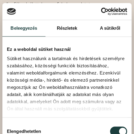
ügyfélszolgálattal vegye fel a kapcsolatot.
4.5 Internetes oldalon bankkártyával történő fizetés
menete:
Beleegyezés
Részletek
A sütikről
Felhasználó kifizeti a Rendelésben foglalt vételárat és a
kiszállítás díját (amennyiben alkalmazandó), valamint a
Ez a weboldal sütiket használ
szolgáltatási díjat és egyéb díjakat (amennyiben
Sütiket használunk a tartalmak és hirdetések személyre
alkalmazandó) a megfelelő fizetési mód igénybevételével a
szabásához, közösségi funkciók biztosításához,
Stripe fizetési felületén. A Food Revo Kft. a Felhasználóktól
valamint weboldalforgalmunk elemzéséhez. Ezenkívül
szedi be valamennyi érkező fizetést, kivéve a kiszállítás díját
közösségi média-, hirdető- és elemező partnereinkkel
(amennyiben kiszállításra kerül sor), valamint a szolgáltatási
megosztjuk az Ön weboldalhasználatra vonatkozó
díjat és egyéb lehetséges díjakat (ha azok felszámításra
adatait, akik kombinálhatják az adatokat más olyan
kerülnek).
adatokkal, amelyeket Ön adott meg számukra vagy az
Ön által használt más szolgáltatásokból gyűjtöttek.
A Felhasználó fizetési kötelezettségének csak a Stripe
Szolgáltatásban biztosított fizetési módokkal tehet eleget,
Hozzájárulás
az egyes fizetési módokat a Food Revo Kft. jogosult
Elengedhetetlen
kiválasztása