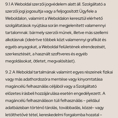
9.1 A Weboldal szerzői jogvédelem alatt áll. Szolgáltató a
szerzői jogi jogosultja vagy a feljogosított Ügyfele a
Weboldalon, valamint a Weboldalon keresztül elérhető
szolgáltatások nyújtása során megjelenített valamennyi
tartalomnak: bármely szerzői műnek, illetve más szellemi
alkotásnak (ideértve többek közt valamennyi grafikát és
egyéb anyagokat, a Weboldal felületének elrendezését,
szerkesztését, a használt szoftveres és egyéb
megoldásokat, ötletet, megvalósítást).
9.2 A Weboldal tartalmának valamint egyes részeinek fizikai
vagy más adathordozóra mentése vagy kinyomtatása
magáncélú felhasználás céljából vagy a Szolgáltató
előzetes írásbeli hozzájárulása esetén engedélyezett. A
magáncélú felhasználáson túli felhasználás – például
adatbázisban történő tárolás, továbbadás, közzé- vagy
letölthetővé tétel, kereskedelmi forgalomba hozatal –