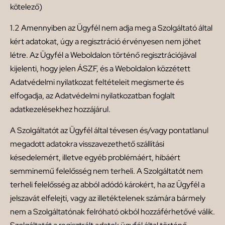
kötelező)
1.2 Amennyiben az Ügyfél nem adja meg a Szolgáltató által
kért adatokat, úgy a regisztráció érvényesen nem jöhet
létre. Az Ügyfél a Weboldalon történő regisztrációjával
kijelenti, hogy jelen ÁSZF, és a Weboldalon közzétett
Adatvédelmi nyilatkozat feltételeit megismerte és
elfogadja, az Adatvédelmi nyilatkozatban foglalt
adatkezelésekhez hozzájárul.
A Szolgáltatót az Ügyfél által tévesen és/vagy pontatlanul
megadott adatokra visszavezethető szállítási
késedelemért, illetve egyéb problémáért, hibáért
semminemű felelősség nem terheli. A Szolgáltatót nem
terheli felelősség az abból adódó károkért, ha az Ügyfél a
jelszavát elfelejti, vagy az illetéktelenek számára bármely
nem a Szolgáltatónak felróható okból hozzáférhetővé válik.