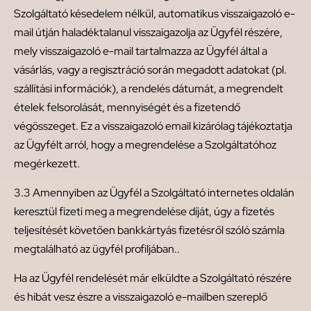
Szolgáltató késedelem nélkül, automatikus visszaigazoló e-
mail útján haladéktalanul visszaigazolja az Ügyfél részére,
mely visszaigazoló e-mail tartalmazza az Ügyfél által a
vásárlás, vagy a regisztráció során megadott adatokat (pl.
szállítási információk), a rendelés dátumát, a megrendelt
ételek felsorolását, mennyiségét és a fizetendő
végösszeget. Ez a visszaigazoló email kizárólag tájékoztatja
az Ügyfélt arról, hogy a megrendelése a Szolgáltatóhoz
megérkezett.
3.3 Amennyiben az Ügyfél a Szolgáltató internetes oldalán
keresztül fizeti meg a megrendelése díját, úgy a fizetés
teljesítését követően bankkártyás fizetésről szóló számla
megtalálható az ügyfél profiljában..
Ha az Ügyfél rendelését már elküldte a Szolgáltató részére
és hibát vesz észre a visszaigazoló e-mailben szereplő