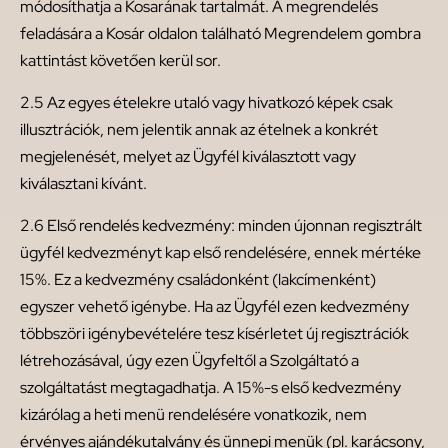
módosíthatja a Kosarának tartalmát. A megrendelés
feladására a Kosár oldalon található Megrendelem gombra
kattintást követően kerül sor.
2.5 Az egyes ételekre utaló vagy hivatkozó képek csak
illusztrációk, nem jelentik annak az ételnek a konkrét
megjelenését, melyet az Ügyfél kiválasztott vagy
kiválasztani kívánt.
2.6 Első rendelés kedvezmény: minden újonnan regisztrált
ügyfél kedvezményt kap első rendelésére, ennek mértéke
15%. Ez a kedvezmény családonként (lakcímenként)
egyszer vehető igénybe. Ha az Ügyfél ezen kedvezmény
többszöri igénybevételére tesz kísérletet új regisztrációk
létrehozásával, úgy ezen Ügyfeltől a Szolgáltató a
szolgáltatást megtagadhatja. A 15%-s első kedvezmény
kizárólag a heti menü rendelésére vonatkozik, nem
érvényes ajándékutalvány és ünnepi menük (pl. karácsony,