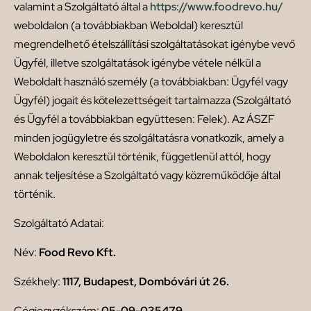
valamint a Szolgáltató által a
https://www.foodrevo.hu/
weboldalon (a továbbiakban Weboldal) keresztül
megrendelhető ételszállítási szolgáltatásokat igénybe vevő
Ügyfél, illetve szolgáltatások igénybe vétele nélkül a
Weboldalt használó személy (a továbbiakban: Ügyfél vagy
Ügyfél) jogait és kötelezettségeit tartalmazza (Szolgáltató
és Ügyfél a továbbiakban együttesen: Felek). Az ÁSZF
minden jogügyletre és szolgáltatásra vonatkozik, amely a
Weboldalon keresztül történik, függetlenül attól, hogy
annak teljesítése a Szolgáltató vagy közreműködője által
történik.
Szolgáltató Adatai:
Név:
Food Revo Kft.
Székhely:
1117, Budapest, Dombóvári út 26.
Cégjegyzékszám:
05-09-035479