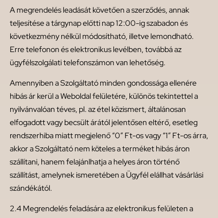
A megrendelés leadását követően a szerződés, annak
teljesítése a tárgynap előtti nap 12:00-ig szabadon és
következmény nélkül módosítható, illetve lemondható.
Erre telefonon és elektronikus levélben, továbbá az
ügyfélszolgálati telefonszámon van lehetőség.
Amennyiben a Szolgáltató minden gondossága ellenére
hibás ár kerül a Weboldal felületére, különös tekintettel a
nyilvánvalóan téves, pl. az étel közismert, általánosan
elfogadott vagy becsült árától jelentősen eltérő, esetleg
rendszerhiba miatt megjelenő “0” Ft-os vagy “1” Ft-os árra,
akkor a Szolgáltató nem köteles a terméket hibás áron
szállítani, hanem felajánlhatja a helyes áron történő
szállítást, amelynek ismeretében a Ügyfél elállhat vásárlási
szándékától.
2.4 Megrendelés feladására az elektronikus felületen a