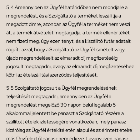
5.4 Amennyiben az Ügyfél határidőben nem mondja le a
megrendelést, és a Szolgáltató a terméket leszállítja a
megadott címre, azonban az Ügyfél a terméket nem veszi
át, a termék átvételét megtagadja, a termék ellenértékét
nem fizeti meg, úgy ezen tényt, és a kiszállító futár adatait
rögzíti, azzal, hogy a Szolgáltató az Ügyfél ismételt vagy
újabb megrendeléseit az elmaradt díj megfizetéséig
jogosult megtagadni, avagy az elmaradt díj megfizetéséhez
kötni az ételszállítási szerződés teljesítését.
5.5 Szolgáltató jogosult a Ügyfél megrendelésének
teljesítését megtagadni, amennyiben az Ügyfél a
megrendelést megelőző 30 napon belül legalább 5
alkalommal jelentett be panaszt a Szolgáltató részére a
szállított ételek ízletességére vonatkozóan, mely panasz
kizárólag az Ügyfél értékítéletén alapul és az érintett ételre
más Ügyfelektől panasz nem érkezett avagy ilyen panasz