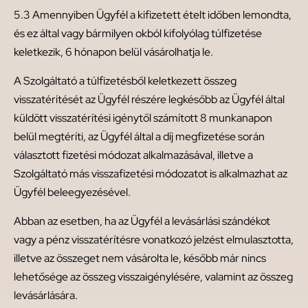
5.3 Amennyiben Ügyfél a kifizetett ételt időben lemondta,
és ez által vagy bármilyen okból kifolyólag túlfizetése
keletkezik, 6 hónapon belül vásárolhatja le.
A Szolgáltató a túlfizetésből keletkezett összeg
visszatérítését az Ügyfél részére legkésőbb az Ügyfél által
küldött visszatérítési igénytől számított 8 munkanapon
belül megtéríti, az Ügyfél által a díj megfizetése során
választott fizetési módozat alkalmazásával, illetve a
Szolgáltató más visszafizetési módozatot is alkalmazhat az
Ügyfél beleegyezésével.
Abban az esetben, ha az Ügyfél a levásárlási szándékot
vagy a pénz visszatérítésre vonatkozó jelzést elmulasztotta,
illetve az összeget nem vásárolta le, később már nincs
lehetősége az összeg visszaigénylésére, valamint az összeg
levásárlására.