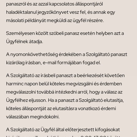
panaszról és az azzal kapcsolatos álláspontjáról
haladéktalanul jegyzőkönyvet vesz fel, és annak egy
másolati példányát megküldi az ügyfél részére.
Személyesen közölt szóbeli panasz esetén helyben azt a
Ügyfélnek átadja.
A nyomonkövethetőség érdekében a Szolgáltató panaszt
kizárólag írásban, e-mail formájában fogad el.
A Szolgáltató az írásbeli panaszt a beérkezését követően
harminc napon belül köteles megvizsgálni és érdemben
megválaszolni továbbá intézkedni arról, hogy a válasz az
Ügyfélhez eljusson. Ha a panaszt a Szolgáltató elutasítja,
köteles álláspontját az elutasításra vonatkozó érdemi
válaszában megindokolni.
A Szolgáltató az Ügyfél által előterjesztett kifogásokat