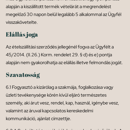
alapján a kiszállított termék vételárát a megrendelést
megelőző 30 napon belül legalább 5 alkalommal az Ügyfél
visszakövetelte.
Elállás joga
Az ételszállítási szerződés jellegénél fogva az Ügyfélt a
45/2014. (II.26.) Korm. rendelet 29. § d) és e) pontja
alapján nem gyakorolhatja az elállás illetve felmondás jogát.
Szavatosság
6.1 Fogyasztó a kizárólag a szakmája, foglalkozása vagy
üzleti tevékenysége körén kívül eljáró természetes
személy, aki árut vesz, rendel, kap, használ, igénybe vesz,
valamint az áruval kapcsolatos kereskedelmi
kommunikáció, ajánlat címzettje.