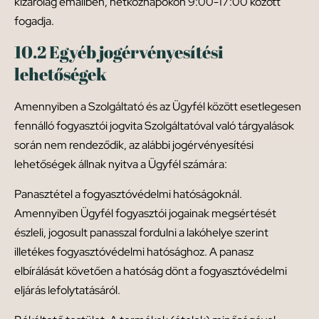
kizárólag emailben, hétköznapokon 9:00-17:00 között
fogadja.
10.2 Egyéb jogérvényesítési
lehetőségek
Amennyiben a Szolgáltató és az Ügyfél között esetlegesen
fennálló fogyasztói jogvita Szolgáltatóval való tárgyalások
során nem rendeződik, az alábbi jogérvényesítési
lehetőségek állnak nyitva a Ügyfél számára:
Panasztétel a fogyasztóvédelmi hatóságoknál.
Amennyiben Ügyfél fogyasztói jogainak megsértését
észleli, jogosult panasszal fordulni a lakóhelye szerint
illetékes fogyasztóvédelmi hatósághoz. A panasz
elbírálását követően a hatóság dönt a fogyasztóvédelmi
eljárás lefolytatásáról.