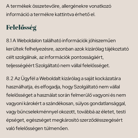
A termékek összetevőire, allergénekre vonatkozó
információ a termékre kattintva érhető el.
Felelősség
8.1 A Weboldalon található információk jóhiszeműen
kerültek felhelyezésre, azonban azok kizárólag tájékoztató
célt szolgálnak, az információk pontosságáért,
teljességéért Szolgáltató nem vállal felelősséget.
8.2 Az Ügyfél a Weboldalt kizárólag a saját kockázatára
használhatja, és elfogadja, hogy Szolgáltató nem vállal
felelősséget a használat során felmerülő vagyoni és nem
vagyoni károkért a szándékosan, súlyos gondatlansággal,
vagy bűncselekménnyel okozott, továbbá az életet, testi
épséget, egészséget megkárosító szerződésszegésért
való felelősségen túlmenően.