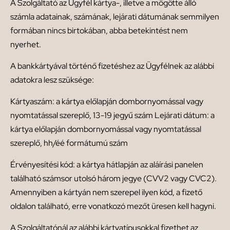
A Szolgáltató az Ügyfél kártya-, illetve a mögötte álló
számla adatainak, számának, lejárati dátumának semmilyen
formában nincs birtokában, abba betekintést nem
nyerhet.
A bankkártyával történő fizetéshez az Ügyfélnek az alábbi
adatokra lesz szüksége:
Kártyaszám: a kártya előlapján dombornyomással vagy
nyomtatással szereplő, 13-19 jegyű szám Lejárati dátum: a
kártya előlapján dombornyomással vagy nyomtatással
szereplő, hh/éé formátumú szám
Érvényesítési kód: a kártya hátlapján az aláírási panelen
található számsor utolsó három jegye (CVV2 vagy CVC2).
Amennyiben a kártyán nem szerepel ilyen kód, a fizető
oldalon található, erre vonatkozó mezőt üresen kell hagyni.
A Szolgáltatónál az alábbi kártyatípusokkal fizethet az