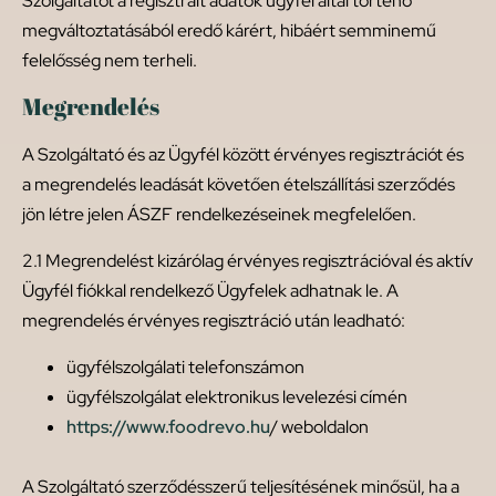
Szolgáltatót a regisztrált adatok ügyfél által történő
megváltoztatásából eredő kárért, hibáért semminemű
felelősség nem terheli.
Megrendelés
A Szolgáltató és az Ügyfél között érvényes regisztrációt és
a megrendelés leadását követően ételszállítási szerződés
jön létre jelen ÁSZF rendelkezéseinek megfelelően.
2.1 Megrendelést kizárólag érvényes regisztrációval és aktív
Ügyfél fiókkal rendelkező Ügyfelek adhatnak le. A
megrendelés érvényes regisztráció után leadható:
ügyfélszolgálati telefonszámon
ügyfélszolgálat elektronikus levelezési címén
https://www.foodrevo.hu
/ weboldalon
A Szolgáltató szerződésszerű teljesítésének minősül, ha a