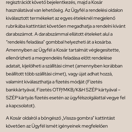
regisztrációt követő bejelentkezés, majd a Kosár
használatával van lehetőség. Az Ügyfél a rendelési oldalon
kiválasztott termékeket az egyes ételeknél megjelenő
rubrikába kattintást követően megadhatja a rendelni kívánt
darabszámot. A darabszámmal ellátott ételeket alul a
“rendelés feladása” gombbal helyezheti át a kosárba.
Amennyiben az Ügyfél a Kosár tartalmát véglegesítette,
ellenőrizheti a megrendelés feladása előtt rendelése
adatait, kijelölheti a szállítási címet (amennyiben korábban
beállított több szállítási címet), vagy újat adhat hozzá,
valamint kiválaszthatja a fizetés módját (Fizetés
bankkártyával, Fizetés OTP/MKB/K&H SZÉP kártyával –
SZÉP kártyás fizetés esetén az ügyfélszolgálattal vegye fel
a kapcsolatot).
A Kosár oldalról a böngésző „Vissza gombra” kattintást
követően az Ügyfél ismét igényeinek megfelelően