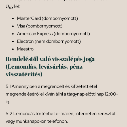
Ügyfél:
MasterCard (dombornyomott)
Visa (dombornyomott)
American Express (dombornyomott)
Electron (nem dombornyomott)
Maestro
Rendeléstől való visszalépés joga
(Lemondás, levásárlás, pénz
visszatérítés)
5.1 Amennyiben a megrendelt és kifizetett étel
megrendeléséről el kíván állni a tárgynap előtti nap 12:00-
ig.
5.2 Lemondás történhet e-mailen, interneten keresztül
vagy munkanapokon telefonon.