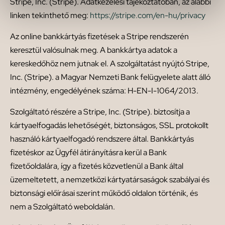
Stripe, Inc. (Stripe). Adatkezelési tájékoztatóban, az alábbi
linken tekinthető meg:
https://stripe.com/en-hu/privacy
Az online bankkártyás fizetések a Stripe rendszerén
keresztül valósulnak meg. A bankkártya adatok a
kereskedőhöz nem jutnak el. A szolgáltatást nyújtó Stripe,
Inc. (Stripe). a Magyar Nemzeti Bank felügyelete alatt álló
intézmény, engedélyének száma: H-EN-I-1064/2013.
Szolgáltató részére a Stripe, Inc. (Stripe). biztosítja a
kártyaelfogadás lehetőségét, biztonságos, SSL protokollt
használó kártyaelfogadó rendszere által. Bankkártyás
fizetéskor az Ügyfél átirányításra kerül a Bank
fizetőoldalára, így a fizetés közvetlenül a Bank által
üzemeltetett, a nemzetközi kártyatársaságok szabályai és
biztonsági előírásai szerint működő oldalon történik, és
nem a Szolgáltató weboldalán.