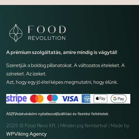
A prémium szolgáltatás, amire mindig is vágytál!
Szeretjük a boldog pillanatokat. A változatos ételeket. A
színeket. Az ízeket.
Azt, hogy egy jó étel képes megmutatni, hogy élünk.
ÁSZF
Adatvédelmi nyilatkozat
Szállítási és fizetési feltételek
2025 © Food Revo Kft. | Minden jog fenntartva! | Made by
WPViking Agency