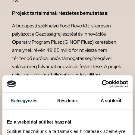
28.
Projekt tartalmának részletes bemutatása:
A budapesti székhelyű Food Revo Kft. sikeresen
pályázott a Gazdaságfejlesztési és Innovációs
Operatív Program Plusz (GINOP Plusz) keretében,
amelynek révén 49,85 millió forint vissza nem
térítendő európai uniós támogatás segítségével
valósul meg folyamatinnovációs fejlesztése. A projekt
célja a vállalkozás ételkészítési és kiszállítási
szolgáltatásait támogató gyártási, valamint
marketingfolyamatainak megújítása, amely alapvető
változást hoz a működés hatékonyságában és a
Beleegyezés
Részletek
A sütikről
márka piaci megítélésében.
A Food Revo Kft. prémium minőségű ételek
Ez a weboldal sütiket használ
kiszállítására specializálódott. A jelenlegi gyártási és
Sütiket használunk a tartalmak és hirdetések személyre