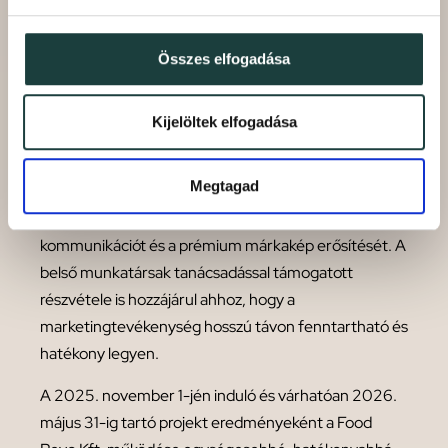
A vállalkozás marketingtevékenysége jelenleg nem
nyújt megfelelő támogatást a prémium szolgáltatási
Összes elfogadása
pozícióhoz: az arculat elavult, a tartalomkészítés nem
egységes, és hiányzik a tudatos márkakommunikáció.
Kijelöltek elfogadása
A projekt keretében új arculati irányelvek kerülnek
kialakításra, valamint létrejön egy strukturált,
Megtagad
közösségimédia-fókuszú marketingfolyamat, amely
biztosítja az egységes megjelenést, célzott
kommunikációt és a prémium márkakép erősítését. A
belső munkatársak tanácsadással támogatott
részvétele is hozzájárul ahhoz, hogy a
marketingtevékenység hosszú távon fenntartható és
hatékony legyen.
A 2025. november 1-jén induló és várhatóan 2026.
május 31-ig tartó projekt eredményeként a Food